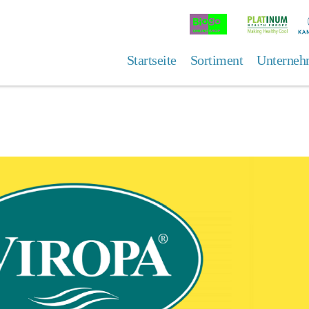
Online
Platinum
K
Shop
Health
Europe
Startseite
Sortiment
Unterneh