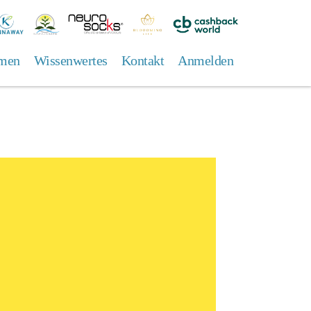
annaway
Sanuslife
Neuro
Bloooming
Cashback
Socks
Life
World/
men
Wissenwertes
Kontakt
Anmelden