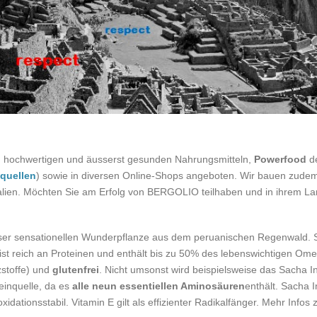
h hochwertigen und äusserst gesunden Nahrungsmitteln,
Powerfood
d
quellen
) sowie in diversen Online-Shops angeboten. Wir bauen zudem 
ralien. Möchten Sie am Erfolg von BERGOLIO teilhaben und in ihrem La
ieser sensationellen Wunderpflanze aus dem peruanischen Regenwald. Sa
ist reich an Proteinen und enthält bis zu 50% des lebenswichtigen Om
stoffe) und
glutenfrei
. Nicht umsonst wird beispielsweise das Sacha In
teinquelle, da es
alle neun essentiellen Aminosäuren
enthält. Sacha 
idationsstabil. Vitamin E gilt als effizienter Radikalfänger. Mehr Infos 