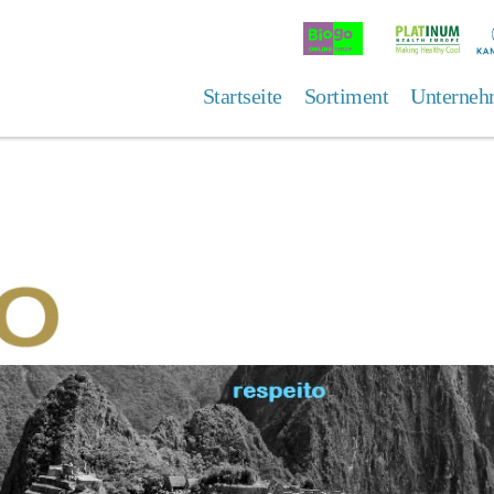
Online
Platinum
K
Shop
Health
Europe
Startseite
Sortiment
Unterneh