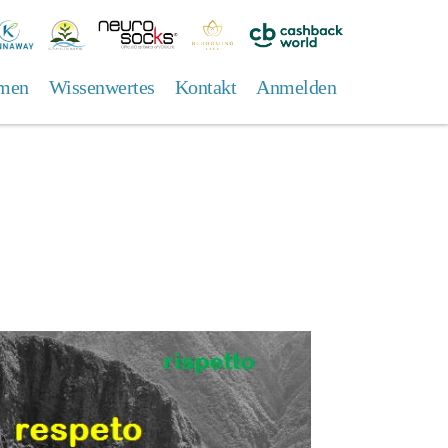
annaway
Sanuslife
Neuro
Bloooming
Cashback
Socks
Life
World/
men
Wissenwertes
Kontakt
Anmelden