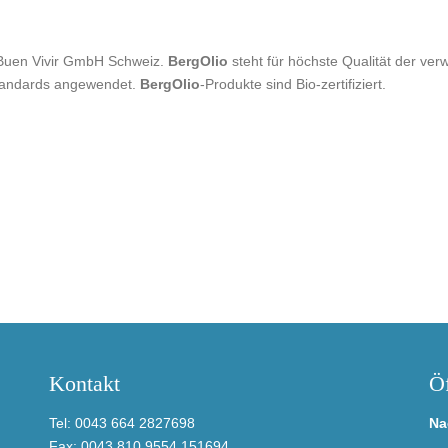
 Buen Vivir GmbH Schweiz.
BergOlio
steht für höchste Qualität der ve
standards angewendet.
BergOlio
-Produkte sind Bio-zertifiziert.
Kontakt
Öf
Tel: 0043 664 2827698
Na
Fax: 0043 810 9554 151694